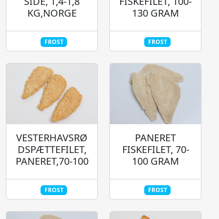
SIDE, 1,4-1,8
FISKEFILET, 100-
KG,NORGE
130 GRAM
FROST
FROST
PANERET
VESTERHAVSRØ
FISKEFILET, 70-
DSPÆTTEFILET,
100 GRAM
PANERET,70-100
FROST
FROST